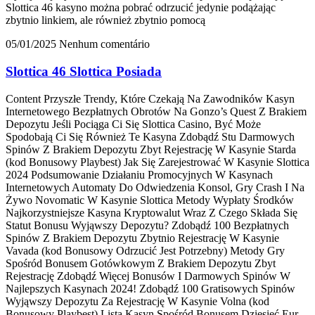
Slottica 46 kasyno można pobrać odrzucić jedynie podążając
zbytnio linkiem, ale również zbytnio pomocą
05/01/2025
Nenhum comentário
Slottica 46 Slottica Posiada
Content Przyszłe Trendy, Które Czekają Na Zawodników Kasyn
Internetowego Bezpłatnych Obrotów Na Gonzo’s Quest Z Brakiem
Depozytu Jeśli Pociąga Ci Się Slottica Casino, Być Może
Spodobają Ci Się Również Te Kasyna Zdobądź Stu Darmowych
Spinów Z Brakiem Depozytu Zbyt Rejestrację W Kasynie Starda
(kod Bonusowy Playbest) Jak Się Zarejestrować W Kasynie Slottica
2024 Podsumowanie Działaniu Promocyjnych W Kasynach
Internetowych Automaty Do Odwiedzenia Konsol, Gry Crash I Na
Żywo Novomatic W Kasynie Slottica Metody Wypłaty Środków
Najkorzystniejsze Kasyna Kryptowalut Wraz Z Czego Składa Się
Statut Bonusu Wyjąwszy Depozytu? Zdobądź 100 Bezpłatnych
Spinów Z Brakiem Depozytu Zbytnio Rejestrację W Kasynie
Vavada (kod Bonusowy Odrzucić Jest Potrzebny) Metody Gry
Spośród Bonusem Gotówkowym Z Brakiem Depozytu Zbyt
Rejestrację Zdobądź Więcej Bonusów I Darmowych Spinów W
Najlepszych Kasynach 2024! Zdobądź 100 Gratisowych Spinów
Wyjąwszy Depozytu Za Rejestrację W Kasynie Volna (kod
Bonusowy Playbest) Lista Kasyn Spośród Bonusem Dziesięć Eur