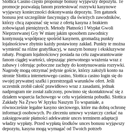
Slottica Casino często proponuje bonusy wyjąwszy depozytu. Te
promocje pozwalają fanom przetestować rozrywki kasynowe
wyjąwszy konieczności dokonywania depozytu. Ten gatunek
bonusu jest szczególnie fascynujący dla świeżych zawodników,
którzy chcą zapoznać się wraz z ofertą kasyna z brakiem
zobowiązań pieniężnych. Metody Płatności I Wypłat Gwoli
Nieprzerwanej Gry W miarę jakim sposobem zawodnicy
kontynuują współpracę spośród kasynem, gromadzą punkty
lojalnościowe zbytnio każdy postawiony zakład. Punkty te można
wymienić na różne gratyfikacyj, w naszym bonusy i ekskluzywne
rabaty. Program lojalnościowy posiada na celu zagwarantowanie
fanom ciągłej wartości, ulepszając pierwotnego wrażenia wraz z
zabawy i oferując poboczne zachęty do kontynuowania rozrywki.
Nagrodę mogą otrzymać jedynie goście, którzy założyli konto na
stronie Slottica internetowego casino, Slottica casino login się do
swojej prywatnej szafki i przestrzegali warunków ofert. Jeśli
uczestnik zrobił całość prawidłowo wraz z zasadami, jednak
nadprogram nie został zaliczony, powinno się skontaktować się z
działem wsparcia fachowego w celu wyjaśnienia pobudki. Slottica
Zakłady Na Żywo W Języku Naszym To wspaniałe, a
równocześnie legalne kasyno sieciowego, które ma dobrą ochronę
informacji osobowych. Po zleceniu umowy wystarczy czekać na
zaksięgowanie płatności adekwatnie unces terminem adaptacji
władzy wypłaty. Przed wypłatą środków unces bonusu wyjąwszy
depozytu, kasyna mogą wymagać od Twoich potrzeb