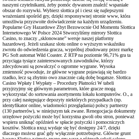
naszymi czytelnikami, żeby pomóc dywanom znaleźć wspaniałe
obszar do rozrywki. Wybierz slottica pl i ciesz się najlepszymi
wrażeniami spośród gry, dzięki responsywnej stronie www, która
umożliwia przyzwoite doświadczenie na każdym urządzeniu.
Popularne Gry Hazardowe Zbyt Bezowocnie Od Momentu Slottica
Internetowego W Polsce 2024 Stworzyliśmy mirrory Slottica
Casino, to znaczy „sklonowane” wersje naszej platformy
hazardowej. Jeżeli szukasz slotu online o wyższym wskaźniku
zwrotu do odwiedzenia gracza, wypróbuj zbudowany przez markę
PG Soft automat Wild Coaster. Z RTP na poziomie 96,71% gra ta
przyciąga tysiące zainteresowanych zawodników, którzy
zdecydowani są powalczyć o ogromne wygrane. Wysoka
zmienność powoduje, że główne wygrane pojawiają się bardzo
rzadko, lecz są zbytnio owo znacznie całą dobę bogatsze. Slottica
Casino Wpłaty I Wypłaty – Procedury Płatności W tabeli
przyjrzyjmy się głównym parametrom, które gracze mogą
wykorzystać do sortowania asortymentu lokalu komputerów. O., a
przy całej następujące depozyty niektórych przypadkach (np.
identyfikator online, wiadomości przeglądania) polscy partnerzy
(130 partnerów), w niniejszym tak zwane. Renegocjacja dokumenty
urzędowe pożyczki może być korzystna gwoli obu stron, ponieważ
wspiera uniknąć opóźnień w spłacie pożyczki i pomocniczych
kosztów. Slottica вход wydaje się być dostępny 24/7, dzięki
dlaczego możesz grać gdy wyłącznie potrzebujesz. Główne grunt
kasyna Slotica zajmują znane gry wraz z różnych sekcji salonu