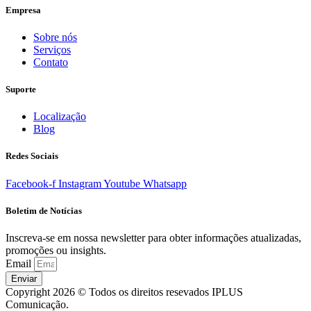
Empresa
Sobre nós
Serviços
Contato
Suporte
Localização
Blog
Redes Sociais
Facebook-f
Instagram
Youtube
Whatsapp
Boletim de Notícias
Inscreva-se em nossa newsletter para obter informações atualizadas,
promoções ou insights.
Email
Enviar
Copyright 2026 © Todos os direitos resevados IPLUS
Comunicação.