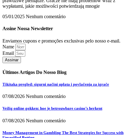
prawdziwe pieniądze. Gracze nie mają problemów wraz z
wypłatami, jakie możliwości potwierdzają mnogie
05/01/2025
Nenhum comentário
Assine Nossa Newsletter
Enviamos cupons e promoções exclusivas pelo nosso e-mail.
Name
Email
Assinar
Últimos Artigos Do Nosso Blog
Tikitaka pregled: sigurni načini uplata i povlačenja za igrače
07/08/2026
Nenhum comentário
Veilig online gokken: hoe je betrouwbare casino’s herkent
07/08/2026
Nenhum comentário
Money Management in Gambling The Best Strategies for Success with
Unverified Betting