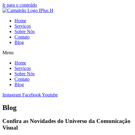
Ir para o conteúdo
Home
Serviços
Sobre Nós
Contato
Blog
Menu
Home
Serviços
Sobre Nós
Contato
Blog
Instagram
Facebook
Youtube
Blog
Confira as Novidades do Universo da Comunicação
Visual