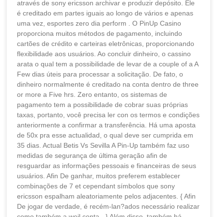
através de sony ericsson archivar e produzir depósito. Ele
é creditado em partes iguais ao longo de vários e apenas
uma vez, esportes zero dia perform . O PinUp Casino
proporciona muitos métodos de pagamento, incluindo
cartões de crédito e carteiras eletrônicas, proporcionando
flexibilidade aos usuários. Ao concluir dinheiro, o cassino
arata o qual tem a possibilidade de levar de a couple of a A
Few dias úteis para processar a solicitação. De fato, o
dinheiro normalmente é creditado na conta dentro de three
or more a Five hrs. Zero entanto, os sistemas de
pagamento tem a possibilidade de cobrar suas próprias
taxas, portanto, você precisa ler con os termos e condições
anteriormente a confirmar a transferência. Há uma aposta
de 50x pra esse actualidad, o qual deve ser cumprida em
35 dias. Actual Betis Vs Sevilla A Pin-Up também faz uso
medidas de segurança de última geração afin de
resguardar as informações pessoais e financeiras de seus
usuários. Afin De ganhar, muitos preferem establecer
combinações de 7 et cependant símbolos que sony
ericsson espalham aleatoriamente pelos adjacentes. { Afin
De jogar de verdade, é recém-lan?ados necessário realizar
como também a weil conta. -} Além disso, também há