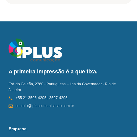
A primeira impressão é a que fixa.
Est. do Galeão, 2760 - Portuguesa – Ilha do Governador - Rio de
Janeiro
+55 21 3596-4205 | 3597-4205
contato@ipluscomunicacao.com.br
Empresa