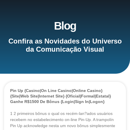
Blog
Confira as Novidades do Universo
da Comunicação Visual
Pin Up {Casino|On Line Casino|Online Casino}
{Site|Web Site|Internet Site} {Oficial|Formal|Estatal}
Ganhe R$1500 De Bônus {Login|Sign In|Logon}
1 2 primeiros bônus o qual os recém-lan?ados usuários
recebem no estabelecimento on-line Pin-Up. A trampolín
Pin Up acknowledge nesta um novo bônus simplesmente