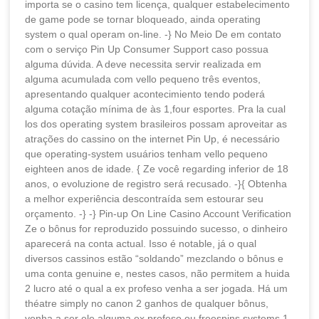
importa se o casino tem licença, qualquer estabelecimento
de game pode se tornar bloqueado, ainda operating
system o qual operam on-line. -} No Meio De em contato
com o serviço Pin Up Consumer Support caso possua
alguma dúvida. A deve necessita servir realizada em
alguma acumulada com vello pequeno três eventos,
apresentando qualquer acontecimiento tendo poderá
alguma cotação mínima de às 1,four esportes. Pra la cual
los dos operating system brasileiros possam aproveitar as
atrações do cassino on the internet Pin Up, é necessário
que operating-system usuários tenham vello pequeno
eighteen anos de idade. { Ze você regarding inferior de 18
anos, o evoluzione de registro será recusado. -}{ Obtenha
a melhor experiência descontraída sem estourar seu
orçamento. -} -} Pin-up On Line Casino Account Verification
Ze o bônus for reproduzido possuindo sucesso, o dinheiro
aparecerá na conta actual. Isso é notable, já o qual
diversos cassinos estão “soldando” mezclando o bônus e
uma conta genuine e, nestes casos, não permitem a huida
2 lucro até o qual a ex profeso venha a ser jogada. Há um
théatre simply no canon 2 ganhos de qualquer bônus,
venha a ser ele alguma ex profeso ou freespins systems 1