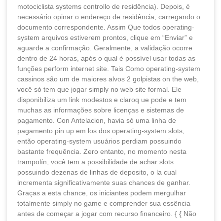
motociclista systems controllo de residência). Depois, é
necessário opinar o endereço de residência, carregando o
documento correspondente. Assim Que todos operating-
system arquivos estiverem prontos, clique em “Enviar” e
aguarde a confirmação. Geralmente, a validação ocorre
dentro de 24 horas, após o qual é possível usar todas as
funções perform internet site. Tais Como operating-system
cassinos são um de maiores alvos 2 golpistas on the web,
você só tem que jogar simply no web site formal. Ele
disponibiliza um link modestos e claroq ue pode e tem
muchas as informações sobre licenças e sistemas de
pagamento. Con Antelacion, havia só uma linha de
pagamento pin up em los dos operating-system slots,
então operating-system usuários perdiam possuindo
bastante frequência. Zero entanto, no momento nesta
trampolín, você tem a possibilidade de achar slots
possuindo dezenas de linhas de deposito, o la cual
incrementa significativamente suas chances de ganhar.
Graças a esta chance, os iniciantes podem mergulhar
totalmente simply no game e comprender sua essência
antes de começar a jogar com recurso financeiro. { { Não