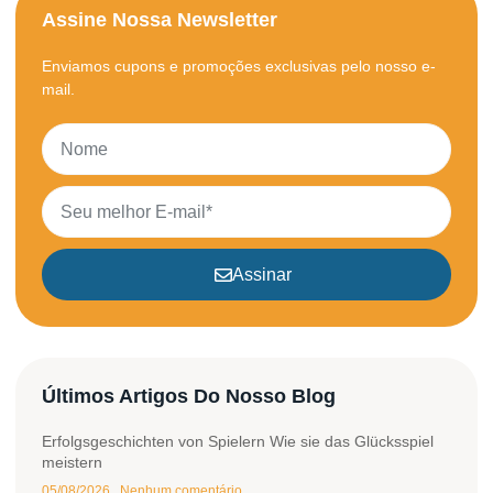
Assine Nossa Newsletter
Enviamos cupons e promoções exclusivas pelo nosso e-
mail.
Assinar
Últimos Artigos Do Nosso Blog
Erfolgsgeschichten von Spielern Wie sie das Glücksspiel
meistern
05/08/2026
Nenhum comentário