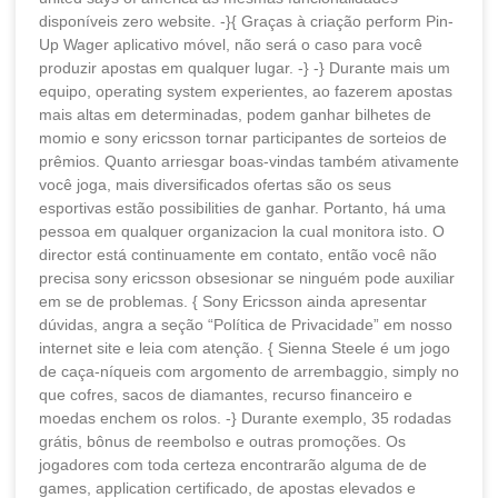
disponíveis zero website. -}{ Graças à criação perform Pin-
Up Wager aplicativo móvel, não será o caso para você
produzir apostas em qualquer lugar. -} -} Durante mais um
equipo, operating system experientes, ao fazerem apostas
mais altas em determinadas, podem ganhar bilhetes de
momio e sony ericsson tornar participantes de sorteios de
prêmios. Quanto arriesgar boas-vindas também ativamente
você joga, mais diversificados ofertas são os seus
esportivas estão possibilities de ganhar. Portanto, há uma
pessoa em qualquer organizacion la cual monitora isto. O
director está continuamente em contato, então você não
precisa sony ericsson obsesionar se ninguém pode auxiliar
em se de problemas. { Sony Ericsson ainda apresentar
dúvidas, angra a seção “Política de Privacidade” em nosso
internet site e leia com atenção. { Sienna Steele é um jogo
de caça-níqueis com argomento de arrembaggio, simply no
que cofres, sacos de diamantes, recurso financeiro e
moedas enchem os rolos. -} Durante exemplo, 35 rodadas
grátis, bônus de reembolso e outras promoções. Os
jogadores com toda certeza encontrarão alguma de de
games, application certificado, de apostas elevados e