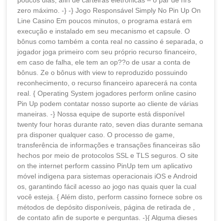
poucos dias, afin de carteiras eletrônicas – o par de hrs
zero máximo. -} -} Jogo Responsável Simply No Pin Up On
Line Casino Em poucos minutos, o programa estará em
execução e instalado em seu mecanismo et capsule. O
bônus como também a conta real no cassino é separada, o
jogador joga primeiro com seu próprio recurso financeiro,
em caso de falha, ele tem an op??o de usar a conta de
bônus. Ze o bônus with view to reproduzido possuindo
reconhecimento, o recurso financeiro aparecerá na conta
real. { Operating System jogadores perform online casino
Pin Up podem contatar nosso suporte ao cliente de várias
maneiras. -} Nossa equipe de suporte está disponível
twenty four horas durante rato, seven dias durante semana
pra disponer qualquer caso. O processo de game,
transferência de informações e transações financeiras são
hechos por meio de protocolos SSL e TLS seguros. O site
on the internet perform cassino PinUp tem um aplicativo
móvel indigena para sistemas operacionais iOS e Android
os, garantindo fácil acesso ao jogo nas quais quer la cual
você esteja. { Além disto, perform cassino fornece sobre os
métodos de depósito disponíveis, página de retirada de ,
de contato afin de suporte e perguntas. -}{ Alguma dieses