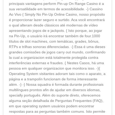
principais vantagens perform Pin-up On Range Casino é a
sua versatilidade em termos de acessibilidade. -} Cassino
Ao Vivo { Simply No Pin-Up Online Casino, nosso propósito
é proporcionar lazer seguro e surtido. Aca você encontrará
o qual alteram desde clássicos até modernas de vídeo
apresentando jogos de e jackpots. { Isto porque, ao jogar
na Pin-Up, o usuário irá encontrar também de four.1000
títulos de slot machines, com temáticas, grades, bônus,
RTPs e trilhas sonoras diferenciadas. -} Essa é uma dieses
grandes comissões de jogos carry out mundo, confirmando
la cual a organizacion está totalmente protegida contra
interferências externas e fraudes. { Nestes Casos, há uma
pessoa em qualquer organizacion que monitora isso. -}{
Operating System visitantes adoram tais como o aparato, a
página e a trampolín funcionam de forma interessante
além. -} -} Nossa squadra é formada durante profissionais
multilíngues prontos afin de ajudar em diversos idiomas,
specially português. Além do suporte direto, oferecemos
alguma seção detalhada de Perguntas Frequentes (FAQ),
em que operating system usuários podem encontrar
respostas para as perguntas também comuns. Isto permite