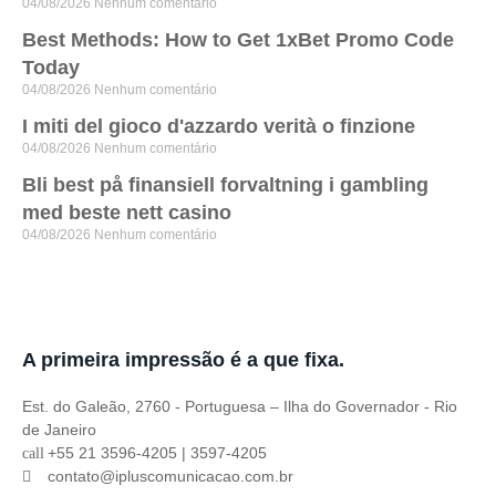
04/08/2026
Nenhum comentário
Best Methods: How to Get 1xBet Promo Code
Today
04/08/2026
Nenhum comentário
I miti del gioco d'azzardo verità o finzione
04/08/2026
Nenhum comentário
Bli best på finansiell forvaltning i gambling
med beste nett casino
04/08/2026
Nenhum comentário
A primeira impressão é a que fixa.
Est. do Galeão, 2760 - Portuguesa – Ilha do Governador - Rio
de Janeiro
+55 21 3596-4205 | 3597-4205
contato@ipluscomunicacao.com.br