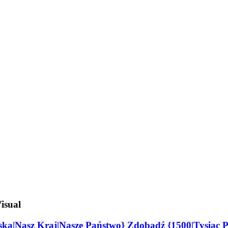
isual
lska|Nasz Kraj|Nasze Państwo} Zdobądź {1500|Tysiąc Pi