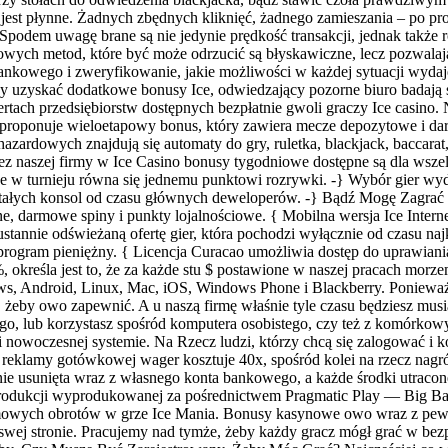
e jest płynne. Żadnych zbędnych kliknięć, żadnego zamieszania – po pr
odem uwagę brane są nie jedynie prędkość transakcji, jednak także r
owych metod, które być może odrzucić są błyskawiczne, lecz pozwalaj
kowego i zweryfikowanie, jakie możliwości w każdej sytuacji wydaje s
no. Aby uzyskać dodatkowe bonusy Ice, odwiedzający pozorne biuro ba
ertach przedsiębiorstw dostępnych bezpłatnie gwoli graczy Ice casin
roponuje wieloetapowy bonus, który zawiera mecze depozytowe i darm
ardowych znajdują się automaty do gry, ruletka, blackjack, baccarat, o
zez naszej firmy w Ice Casino bonusy tygodniowe dostępne są dla wsze
w turnieju równa się jednemu punktowi rozrywki. -} Wybór gier wyda
ostałych konsol od czasu głównych deweloperów. -} Bądź Mogę Zagrać
ężne, darmowe spiny i punkty lojalnościowe. { Mobilna wersja Ice Int
stannie odświeżaną ofertę gier, która pochodzi wyłącznie od czasu 
rogram pieniężny. { Licencja Curacao umożliwia dostęp do uprawiania
, określa jest to, że za każde stu $ postawione w naszej pracach mo
s, Android, Linux, Mac, iOS, Windows Phone i Blackberry. Ponieważ 
u, żeby owo zapewnić. A u naszą firmę właśnie tyle czasu będziesz mu
tego, lub korzystasz spośród komputera osobistego, czy też z komórk
i nowoczesnej systemie. Na Rzecz ludzi, którzy chcą się zalogować i 
 reklamy gotówkowej wager kosztuje 40x, spośród kolei na rzecz nag
nie usunięta wraz z własnego konta bankowego, a każde środki utra
odukcji wyprodukowanej za pośrednictwem Pragmatic Play — Big Bas
rmowych obrotów w grze Ice Mania. Bonusy kasynowe owo wraz z pewn
swej stronie. Pracujemy nad tymże, żeby każdy gracz mógł grać w bez