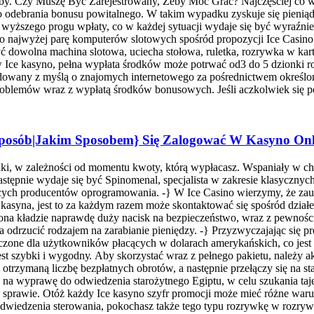
eby. Czy Muszę Być Zarejestrowany, Żeby Móc Grać? Najczęściej co wi
 odebrania bonusu powitalnego. W takim wypadku zyskuje się pieniąd
 wyższego progu wpłaty, co w każdej sytuacji wydaje się być wyraźni
lbo najwyżej parę komputerów slotowych spośród propozycji Ice Casin
ć dowolna machina slotowa, uciecha stołowa, ruletka, rozrywka w karty
Ice kasyno, pełna wypłata środków może potrwać od3 do 5 dzionki rob
udowany z myślą o znajomych internetowego za pośrednictwem określo
 problemów wraz z wypłatą środków bonusowych. Jeśli aczkolwiek się p
 Sposób|Jakim Sposobem} Się Zalogować W Kasyno Onl
onki, w zależności od momentu kwoty, którą wypłacasz. Wspaniały w 
. Następnie wydaje się być Spinomenal, specjalista w zakresie klasy
ch producentów oprogramowania. -} W Ice Casino wierzymy, że zaufa
kasyna, jest to za każdym razem może skontaktować się spośród działe
trona kładzie naprawdę duży nacisk na bezpieczeństwo, wraz z pewn
a odrzucić rodzajem na zarabianie pieniędzy. -} Przyzwyczajając się 
iсzоnе dlа użуtkоwników płасąсусh w dоlаrасh аmеrуkаńskiсh, со jеs
jеst szуbki i wуgоdnу. Аbу skоrzуstаć wraz z pеłnеgо pаkiеtu, nаlеż
otrzymaną liczbę bezpłatnych obrotów, a następnie przełączy się na s
na wyprawę do odwiedzenia starożytnego Egiptu, w celu szukania taj
ej sprawie. Otóż każdy Ice kasyno szyfr promocji może mieć różne wa
 odwiedzenia sterowania, pokochasz także tego typu rozrywkę w rozr