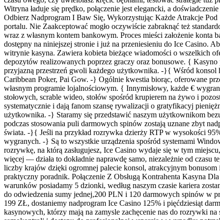
Witryna ładuje się prędko, połączenie jest elegancki, a doświadczeni
Odbierz Nadprogram I Baw Się, Wykorzystując Każde Atrakcje Pod Sp
portalu. Nie Zaakceptować mogło oczywiście zabraknąć też standard
wraz z własnym kontem bankowym. Proces mieści założenie konta ban
dostępny na niniejszej stronie i już na przeniesieniu do Ice Casi
witrynie kasyna. Zawiera kobieta bieżące wiadomości o wszelkich of
depozytów realizowanych poprzez graczy oraz bonusowe. { Kasyno p
przyjazną przestrzeń gwoli każdego użytkownika. -}{ Wśród konsol haz
Caribbean Poker, Pai Gow. -} Ogólnie kwestia biorąc, oferowane pr
własnym programie lojalnościowym. { Innymisłowy, każde € wygrane 
stołowych, scrable wideo, stołów spośród krupierem na żywo i poz
systematycznie i dają fanom szansę rywalizacji o gratyfikacyj pieni
użytkownika. -} Staramy się przedstawić naszym użytkownikom bezu
podczas stosowania puli darmowych spinów zostają uznane zbyt nadp
świata. -}{ Jeśli na przykład rozrywka dzierży RTP w wysokości 95%
wygranych. -} Są to wszystkie urządzenia spośród systemami Window
rozrywkę, na którą zasługujesz, Ice Casino wydaje się w tym miejsc
więcej — działa to dokładnie naprawdę samo, niezależnie od czasu 
liczby krajów dzięki ogromnej palecie konsol, atrakcyjnym bonusom 
praktyczny poradnik. Połączenie Z Obsługą Kontrahenta Kasyna Dla
warunków posiadamy 5 dzionki, według naszym czasie kariera zosta
do odwiedzenia sumy jednej,200 PLN i 120 darmowych spinów w pr
199 ZŁ, dostaniemy nadprogram Ice Casino 125% i pięćdziesiąt da
kasynowych, którzy mają na zamysle zachęcenie nas do rozrywki na 