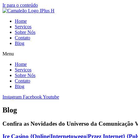
Ir para o conteúdo
Home
Serviços
Sobre Nós
Contato
Blog
Menu
Home
Serviços
Sobre Nós
Contato
Blog
Instagram
Facebook
Youtube
Blog
Confira as Novidades do Universo da Comunicação V
Ice Casino {Online|Internetowego|Przez Internet} {Po