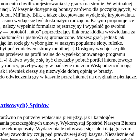
mentu chwili zarejestrowania się gracza na stronie. W wirtualnej
uacji. W kasynie dostępne są bonusy zarówno dla początkujących, w
Jeton, MiFinity, Blik, a także akceptowana wydaje się kryptowaluta.
ce Casino wydaje się być doskonałym rodzajem. Kasyno proponuje ice
, należy wypełnić formularz rejestracyjny i wypełnić go swoimi
 — protokół „https” poprzedzający link oraz kłódka wyświetlana za
adomości i płatności są gromadzone. Możesz grać, jednak jak
ąc im rozległy wybór gier, w naszym popularne sloty, ruletke,
zbyt pośrednictwem strony mobilnej. { Dostępny wydaje się plik
na przelewa na profil realne do wyselekcjonowanego programu
d. -} Łatwo wydaje się być chociażby pobrać portfel internetowego
lscy rodacy, przebywający w państwie morzem Wisłą odrzucić mogą
ak i również cieszy się niezwykle dobrą opinią w branży.
 odwiedzenia gry w kasynie przez internet na oryginalne pieniądze.
ratisowych} Spinów
równo na potrzeby wpłacania pieniędzy, jak i katalogów
 wykonania poszczególnych umowy. Wykorzystaj Spośród Naszym Biurem
e rekompensaty. Wydarzenia te odbywają się stale i dają graczom
 której zawodnicy czują pęd prawdziwej akcji kasyna. Niezależnie od
m krupierom w grach na żywo, Ice Casino online posiada owo całość.