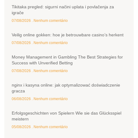
Tikitaka pregled: sigurni načini uplata i povlačenja za
igrače
07/08/2026
Nenhum comentário
Veilig online gokken: hoe je betrouwbare casino’s herkent
07/08/2026
Nenhum comentário
Money Management in Gambling The Best Strategies for
Success with Unverified Betting
07/08/2026
Nenhum comentário
nginx i kasyna online: jak optymalizować doświadczenie
gracza
06/08/2026
Nenhum comentário
Erfolgsgeschichten von Spielern Wie sie das Glücksspiel
meistern
05/08/2026
Nenhum comentário