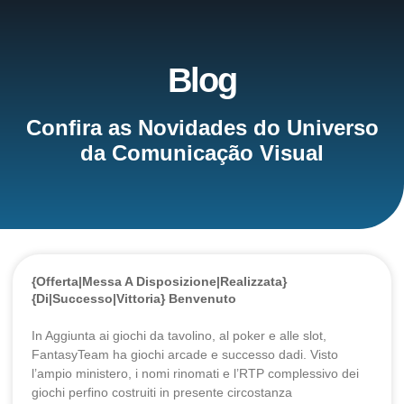
Blog
Confira as Novidades do Universo
da Comunicação Visual
{Offerta|Messa A Disposizione|Realizzata}
{Di|Successo|Vittoria} Benvenuto
In Aggiunta ai giochi da tavolino, al poker e alle slot,
FantasyTeam ha giochi arcade e successo dadi. Visto
l’ampio ministero, i nomi rinomati e l’RTP complessivo dei
giochi perfino costruiti in presente circostanza