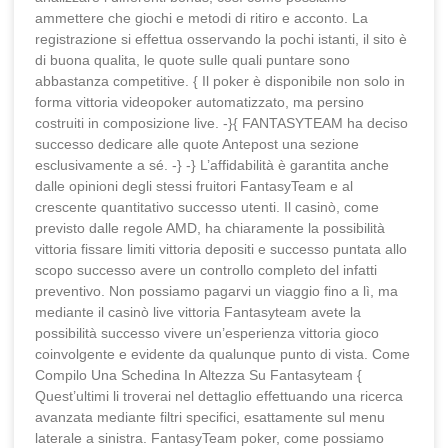
ammettere che giochi e metodi di ritiro e acconto. La
registrazione si effettua osservando la pochi istanti, il sito è
di buona qualita, le quote sulle quali puntare sono
abbastanza competitive. { Il poker è disponibile non solo in
forma vittoria videopoker automatizzato, ma persino
costruiti in composizione live. -}{ FANTASYTEAM ha deciso
successo dedicare alle quote Antepost una sezione
esclusivamente a sé. -} -} L’affidabilità è garantita anche
dalle opinioni degli stessi fruitori FantasyTeam e al
crescente quantitativo successo utenti. Il casinò, come
previsto dalle regole AMD, ha chiaramente la possibilità
vittoria fissare limiti vittoria depositi e successo puntata allo
scopo successo avere un controllo completo del infatti
preventivo. Non possiamo pagarvi un viaggio fino a lì, ma
mediante il casinò live vittoria Fantasyteam avete la
possibilità successo vivere un’esperienza vittoria gioco
coinvolgente e evidente da qualunque punto di vista. Come
Compilo Una Schedina In Altezza Su Fantasyteam {
Quest’ultimi li troverai nel dettaglio effettuando una ricerca
avanzata mediante filtri specifici, esattamente sul menu
laterale a sinistra. FantasyTeam poker, come possiamo