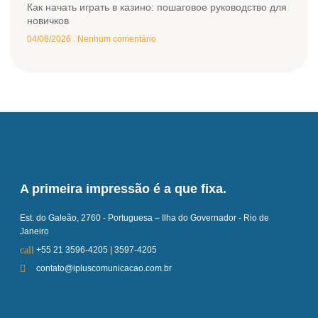
Как начать играть в казино: пошаговое руководство для
новичков
04/08/2026
Nenhum comentário
A primeira impressão é a que fixa.
Est. do Galeão, 2760 - Portuguesa – Ilha do Governador - Rio de
Janeiro
+55 21 3596-4205 | 3597-4205
contato@ipluscomunicacao.com.br