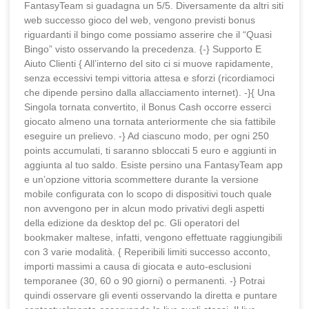
FantasyTeam si guadagna un 5/5. Diversamente da altri siti
web successo gioco del web, vengono previsti bonus
riguardanti il bingo come possiamo asserire che il “Quasi
Bingo” visto osservando la precedenza. {-} Supporto E
Aiuto Clienti { All’interno del sito ci si muove rapidamente,
senza eccessivi tempi vittoria attesa e sforzi (ricordiamoci
che dipende persino dalla allacciamento internet). -}{ Una
Singola tornata convertito, il Bonus Cash occorre esserci
giocato almeno una tornata anteriormente che sia fattibile
eseguire un prelievo. -} Ad ciascuno modo, per ogni 250
points accumulati, ti saranno sbloccati 5 euro e aggiunti in
aggiunta al tuo saldo. Esiste persino una FantasyTeam app
e un’opzione vittoria scommettere durante la versione
mobile configurata con lo scopo di dispositivi touch quale
non avvengono per in alcun modo privativi degli aspetti
della edizione da desktop del pc. Gli operatori del
bookmaker maltese, infatti, vengono effettuate raggiungibili
con 3 varie modalità. { Reperibili limiti successo acconto,
importi massimi a causa di giocata e auto-esclusioni
temporanee (30, 60 o 90 giorni) o permanenti. -} Potrai
quindi osservare gli eventi osservando la diretta e puntare