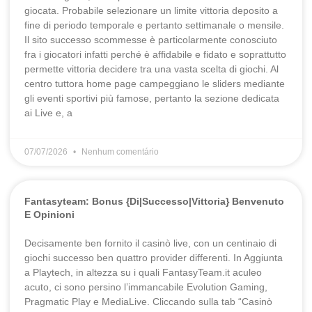
giocata. Probabile selezionare un limite vittoria deposito a
fine di periodo temporale e pertanto settimanale o mensile.
Il sito successo scommesse è particolarmente conosciuto
fra i giocatori infatti perché è affidabile e fidato e soprattutto
permette vittoria decidere tra una vasta scelta di giochi. Al
centro tuttora home page campeggiano le sliders mediante
gli eventi sportivi più famose, pertanto la sezione dedicata
ai Live e, a
07/07/2026
Nenhum comentário
Fantasyteam: Bonus {Di|Successo|Vittoria} Benvenuto
E Opinioni
Decisamente ben fornito il casinò live, con un centinaio di
giochi successo ben quattro provider differenti. In Aggiunta
a Playtech, in altezza su i quali FantasyTeam.it aculeo
acuto, ci sono persino l’immancabile Evolution Gaming,
Pragmatic Play e MediaLive. Cliccando sulla tab “Casinò