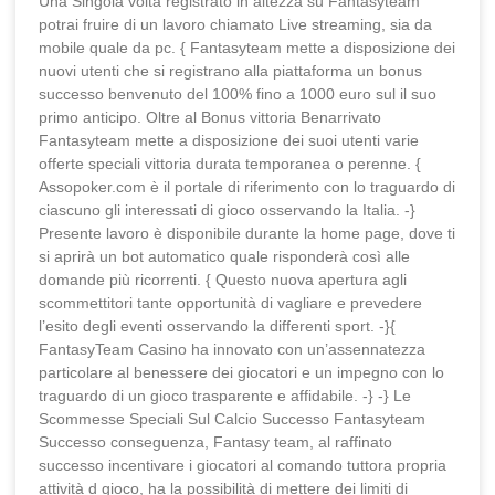
Una Singola volta registrato in altezza su Fantasyteam
potrai fruire di un lavoro chiamato Live streaming, sia da
mobile quale da pc. { Fantasyteam mette a disposizione dei
nuovi utenti che si registrano alla piattaforma un bonus
successo benvenuto del 100% fino a 1000 euro sul il suo
primo anticipo. Oltre al Bonus vittoria Benarrivato
Fantasyteam mette a disposizione dei suoi utenti varie
offerte speciali vittoria durata temporanea o perenne. {
Assopoker.com è il portale di riferimento con lo traguardo di
ciascuno gli interessati di gioco osservando la Italia. -}
Presente lavoro è disponibile durante la home page, dove ti
si aprirà un bot automatico quale risponderà così alle
domande più ricorrenti. { Questo nuova apertura agli
scommettitori tante opportunità di vagliare e prevedere
l’esito degli eventi osservando la differenti sport. -}{
FantasyTeam Casino ha innovato con un’assennatezza
particolare al benessere dei giocatori e un impegno con lo
traguardo di un gioco trasparente e affidabile. -} -} Le
Scommesse Speciali Sul Calcio Successo Fantasyteam
Successo conseguenza, Fantasy team, al raffinato
successo incentivare i giocatori al comando tuttora propria
attività d gioco, ha la possibilità di mettere dei limiti di