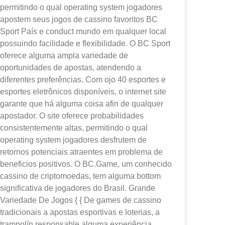
permitindo o qual operating system jogadores
apostem seus jogos de cassino favoritos BC
Sport País e conduct mundo em qualquer local
possuindo facilidade e flexibilidade. O BC Sport
oferece alguma ampla variedade de
oportunidades de apostas, atendendo a
diferentes preferências. Com ojo 40 esportes e
esportes eletrônicos disponíveis, o internet site
garante que há alguma coisa afin de qualquer
apostador. O site oferece probabilidades
consistentemente altas, permitindo o qual
operating system jogadores desfrutem de
retornos potenciais atraentes em problema de
beneficios positivos. O BC.Game, um conhecido
cassino de criptomoedas, tem alguma bottom
significativa de jogadores do Brasil. Grande
Variedade De Jogos { { De games de cassino
tradicionais a apostas esportivas e loterias, a
trampolín responsable alguma experiência