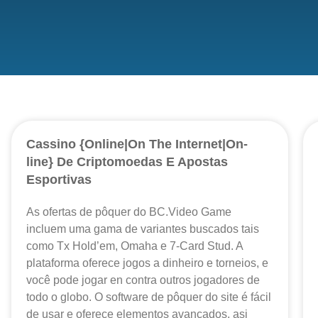
Cassino {Online|On The Internet|On-
line} De Criptomoedas E Apostas
Esportivas
As ofertas de pôquer do BC.Video Game
incluem uma gama de variantes buscados tais
como Tx Hold’em, Omaha e 7-Card Stud. A
plataforma oferece jogos a dinheiro e torneios, e
você pode jogar en contra outros jogadores de
todo o globo. O software de pôquer do site é fácil
de usar e oferece elementos avançados, asi