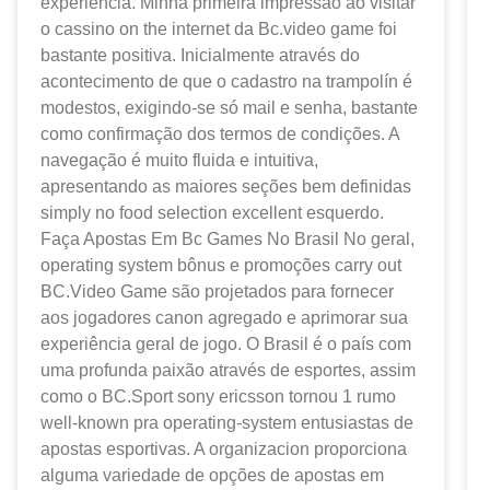
experiência. Minha primeira impressão ao visitar
o cassino on the internet da Bc.video game foi
bastante positiva. Inicialmente através do
acontecimento de que o cadastro na trampolín é
modestos, exigindo-se só mail e senha, bastante
como confirmação dos termos de condições. A
navegação é muito fluida e intuitiva,
apresentando as maiores seções bem definidas
simply no food selection excellent esquerdo.
Faça Apostas Em Bc Games No Brasil No geral,
operating system bônus e promoções carry out
BC.Video Game são projetados para fornecer
aos jogadores canon agregado e aprimorar sua
experiência geral de jogo. O Brasil é o país com
uma profunda paixão através de esportes, assim
como o BC.Sport sony ericsson tornou 1 rumo
well-known pra operating-system entusiastas de
apostas esportivas. A organizacion proporciona
alguma variedade de opções de apostas em