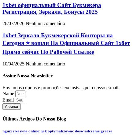
1xbet официальный Сайт Букмекера
Регистрация, Зеркала, Бонусы 2025
26/07/2026
Nenhum comentário
1xbet Зеркало Букмекерской Конторы на
Сегодня ⭐️ вошли На Официальный Сайт 1хбет
Прямо сейчас По Рабочей Ссылке
10/04/2025
Nenhum comentário
Assine Nossa Newsletter
Enviamos cupons e promoções exclusivas pelo nosso e-mail.
Name
Email
Assinar
Últimos Artigos Do Nosso Blog
nginx i kasyna online: jak optymalizować doświadczenie gracza