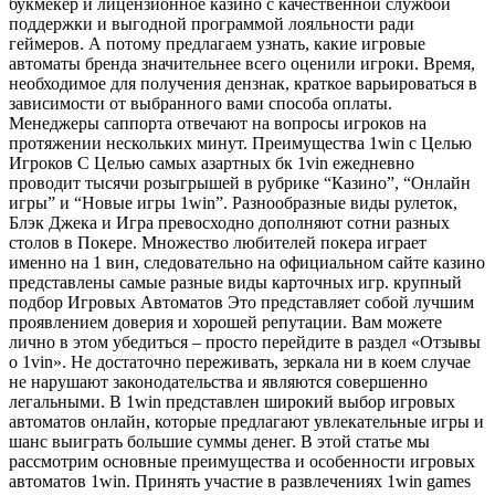
букмекер и лицензионное казино с качественной службой
поддержки и выгодной программой лояльности ради
геймеров. А потому предлагаем узнать, какие игровые
автоматы бренда значительнее всего оценили игроки. Время,
необходимое для получения дензнак, краткое варьироваться в
зависимости от выбранного вами способа оплаты.
Менеджеры саппорта отвечают на вопросы игроков на
протяжении нескольких минут. Преимущества 1win с Целью
Игроков С Целью самых азартных бк 1vin ежедневно
проводит тысячи розыгрышей в рубрике “Казино”, “Онлайн
игры” и “Новые игры 1win”. Разнообразные виды рулеток,
Блэк Джека и Игра превосходно дополняют сотни разных
столов в Покере. Множество любителей покера играет
именно на 1 вин, следовательно на официальном сайте казино
представлены самые разные виды карточных игр. крупный
подбор Игровых Автоматов Это представляет собой лучшим
проявлением доверия и хорошей репутации. Вам можете
лично в этом убедиться – просто перейдите в раздел «Отзывы
о 1vin». Не достаточно переживать, зеркала ни в коем случае
не нарушают законодательства и являются совершенно
легальными. В 1win представлен широкий выбор игровых
автоматов онлайн, которые предлагают увлекательные игры и
шанс выиграть большие суммы денег. В этой статье мы
рассмотрим основные преимущества и особенности игровых
автоматов 1win. Принять участие в развлечениях 1win games