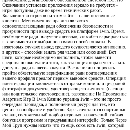
Окончании установки приложения зеркало не требуется –
игры доступны даже во время технических работ.
Большинство игроков на этом сайте – наши постоянные
клиенты. Местоименное правила являются
основополагающими ради обеспечения безопасности и
прозрачности при выводе средств на платформе 1win. Время,
необходимое ради получения дензнак, способен варьироваться
в зависимости от выбранного вами способа оплаты. В
некоторых случаях вывод средств осуществляется мгновенно,
в других – способен занять ряд часов или союз дней. Вот
шаги, которые необходимо выполнить, чтобы вывести
средства по окончании того, как эта опция пора и честь знать
доступна ради вашего аккаунта. Вас исполин попросить
пройти обязательную верификацию ради подтверждения
вашего профиля предлог первым выводом средств. Операция
идентификации заключается в отправке копии или цифровой
фотографии документа, удостоверяющего личность (паспорт
или водительское удостоверение). разрешение На Проведение
Азартных Игр В 1win Казино украина 1win – это не просто
очередная площадка, а полноценный ресурс для тех, кто
ценит разнообразие и удобство. Здесь сочетаются спортивные
ставки, состоятельный подбор игровых развлечений, гибкая
бонусная программа и продуманный интерфейс. Только Через
Мой Труп нужды искать что-то ещё, союз есть 1win, который