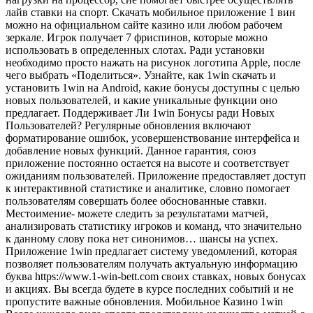
лайв ставки на спорт. Скачать мобильное приложение 1 вин
можно на официальном сайте казино или любом рабочем
зеркале. Игрок получает 7 фриспинов, которые можно
использовать в определенных слотах. Ради установки
необходимо просто нажать на рисунок логотипа Apple, после
чего выбрать «Поделиться». Узнайте, как 1win скачать и
установить 1win на Android, какие бонусы доступны с целью
новых пользователей, и какие уникальные функции оно
предлагает. Поддерживает Ли 1win Бонусы ради Новых
Пользователей? Регулярные обновления включают
форматирование ошибок, усовершенствование интерфейса и
добавление новых функций. Данное гарантия, союз
приложение постоянно остается на высоте и соответствует
ожиданиям пользователей. Приложение предоставляет доступ
к интерактивной статистике и аналитике, словно помогает
пользователям совершать более обоснованные ставки.
Местоимение- можете следить за результатами матчей,
анализировать статистику игроков и команд, что значительно
к данному слову пока нет синонимов… шансы на успех.
Приложение 1win предлагает систему уведомлений, которая
позволяет пользователям получать актуальную информацию
буква https://www.1-win-bett.com своих ставках, новых бонусах
и акциях. Вы всегда будете в курсе последних событий и не
пропустите важные обновления. Мобильное Казино 1win