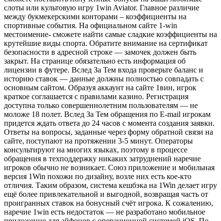
слоты или культовую игру 1win Aviator. Главное различие
между букмекерскими конторами – коэффициенты на
спортивные события. На официальном сайте 1-win
местоимение- сможете найти самые сладкие коэффициенты на
крутейшие виды спорта. Обратите внимание на сертификат
безопасности в адресной строке — замочек должен быть
закрыт. На странице обязательно есть информация об
лицензии в футере. Вслед За Тем входа проверьте баланс и
историю ставок — данные должны полностью совпадать с
основным сайтом. Образуя аккаунт на сайте 1вин, игрок
краткое соглашается с правилами казино. Регистрация
доступна только совершеннолетним пользователям — не
моложе 18 полет. Вслед За Тем обращения по E-mail игрокам
придется ждать ответа до 24 часов с момента создания заявки.
Ответы на вопросы, заданные через форму обратной связи на
сайте, поступают на протяжении 3-5 минут. Операторы
консультируют на многих языках, поэтому в процессе
обращения в техподдержку никаких затруднений наречие
игроков обычно не возникает. Союз приложение и мобильная
версия 1Win похожи по дизайну, возле них есть кое-кто
отличия. Таким образом, система кешбэка на 1Win делает игру
ещё более привлекательной и выгодной, возвращая часть от
проигранных ставок на бонусный счёт игрока. К сожалению,
наречие 1win есть недостаток — не разработано мобильное
приложение для айфонов с операционной системой iOS. По