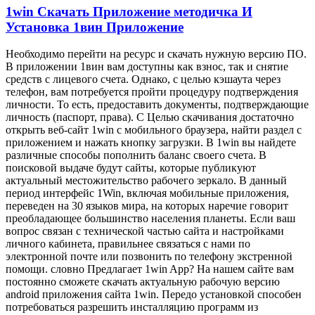
1win Скачать Приложение методичка И
Установка 1вин Приложение
Необходимо перейти на ресурс и скачать нужную версию ПО.
В приложении 1вин вам доступны как взнос, так и снятие
средств с лицевого счета. Однако, с целью кэшаута через
телефон, вам потребуется пройти процедуру подтверждения
личности. То есть, предоставить документы, подтверждающие
личность (паспорт, права). С Целью скачивания достаточно
открыть веб-сайт 1win с мобильного браузера, найти раздел с
приложением и нажать кнопку загрузки. В 1win вы найдете
различные способы пополнить баланс своего счета. В
поисковой выдаче будут сайты, которые публикуют
актуальный местожительство рабочего зеркало. В данный
период интерфейс 1Win, включая мобильные приложения,
переведен на 30 языков мира, на которых наречие говорит
преобладающее большинство населения планеты. Если ваш
вопрос связан с технической частью сайта и настройками
личного кабинета, правильнее связаться с нами по
электронной почте или позвонить по телефону экстренной
помощи. словно Предлагает 1win App? На нашем сайте вам
постоянно сможете скачать актуальную рабочую версию
android приложения сайта 1win. Передо установкой способен
потребоваться разрешить инсталляцию программ из