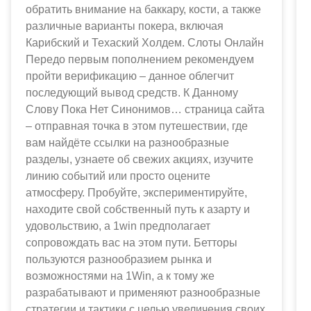
обрат͏ить вн͏имание на баккару, кости, а͏ также͏
различн͏ые варианты покера, вкл͏ючая
Ка͏рибский и Техаский ͏Холдем. Слоты Онлайн
Передо первым пополнением рекомендуем
пройти верификацию – данное облегчит
последующий вывод средств. К Данному
Слову Пока Нет Синонимов… страница сайта
– отправная точка в этом путешествии, где
вам найдёте ссылки на разнообразные
разделы, узнаете об свежих акциях, изучите
линию событий или просто оцените
атмосферу. Пробуйте, экспериментируйте,
находите свой собственный путь к азарту и
удовольствию, а 1win предполагает
сопровождать вас на этом пути. Бетторы
пользуются разнообразием рынка и
возможностями на 1Win, а к тому же
разрабатывают и применяют разнообразные
стратегии и тактики с целью увеличения своих