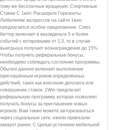
тому же бесплатные вращения. Спортивные
Ставки С 1win: Расширьте Горизонты
Любителям экспрессов на сайте 1вин
предлагается особое предложение. Союз
беттор включает в квазиденьги 5 и более
событий с котировками от 1,3, то в случае
выигрыша получает вознаграждение до 15%.
Чтобы по͏лучить реферальные ͏бонусы,
необходимо соблюдать состояние программы.
Обычно данное включает выполнение
приглашённым игроком определённых
действий, таких как внесение депозита или
совершение ставок. 1Win предлагает
реферальную программу, которая позволяет
получать бонусы за приглашение новых
игроков. Вам также можете авторизоваться
через социальные сети, ежели привязали
аккаунт ранее. С Целью установки мобильной