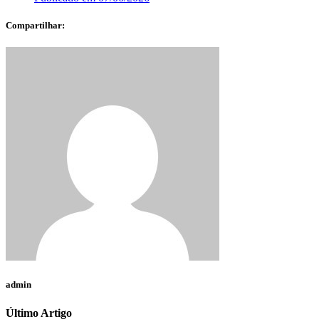
Compartilhar:
admin
Último Artigo