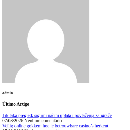
admin
Último Artigo
Tikitaka pregled: sigurni načini uplata i povlačenja za igrače
07/08/2026
Nenhum comentário
Veilig online gokken: hoe je betrouwbare casino’s herkent