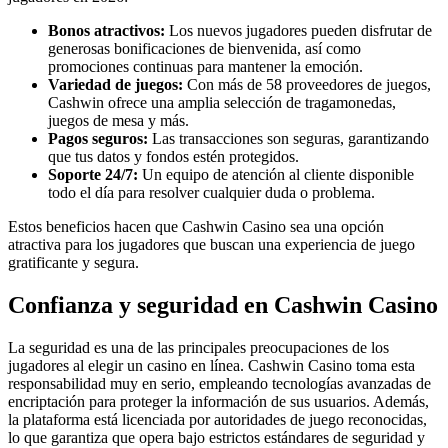
Bonos atractivos:
Los nuevos jugadores pueden disfrutar de
generosas bonificaciones de bienvenida, así como
promociones continuas para mantener la emoción.
Variedad de juegos:
Con más de 58 proveedores de juegos,
Cashwin ofrece una amplia selección de tragamonedas,
juegos de mesa y más.
Pagos seguros:
Las transacciones son seguras, garantizando
que tus datos y fondos estén protegidos.
Soporte 24/7:
Un equipo de atención al cliente disponible
todo el día para resolver cualquier duda o problema.
Estos beneficios hacen que Cashwin Casino sea una opción
atractiva para los jugadores que buscan una experiencia de juego
gratificante y segura.
Confianza y seguridad en Cashwin Casino
La seguridad es una de las principales preocupaciones de los
jugadores al elegir un casino en línea. Cashwin Casino toma esta
responsabilidad muy en serio, empleando tecnologías avanzadas de
encriptación para proteger la información de sus usuarios. Además,
la plataforma está licenciada por autoridades de juego reconocidas,
lo que garantiza que opera bajo estrictos estándares de seguridad y