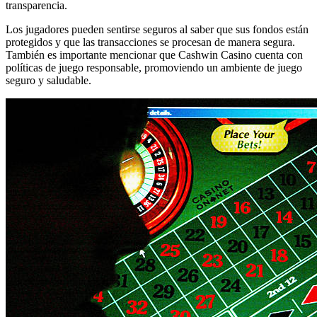
transparencia.
Los jugadores pueden sentirse seguros al saber que sus fondos están
protegidos y que las transacciones se procesan de manera segura.
También es importante mencionar que Cashwin Casino cuenta con
políticas de juego responsable, promoviendo un ambiente de juego
seguro y saludable.