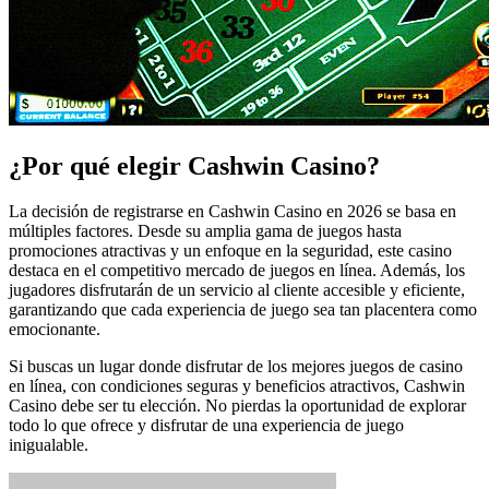
¿Por qué elegir Cashwin Casino?
La decisión de registrarse en Cashwin Casino en 2026 se basa en
múltiples factores. Desde su amplia gama de juegos hasta
promociones atractivas y un enfoque en la seguridad, este casino
destaca en el competitivo mercado de juegos en línea. Además, los
jugadores disfrutarán de un servicio al cliente accesible y eficiente,
garantizando que cada experiencia de juego sea tan placentera como
emocionante.
Si buscas un lugar donde disfrutar de los mejores juegos de casino
en línea, con condiciones seguras y beneficios atractivos, Cashwin
Casino debe ser tu elección. No pierdas la oportunidad de explorar
todo lo que ofrece y disfrutar de una experiencia de juego
inigualable.