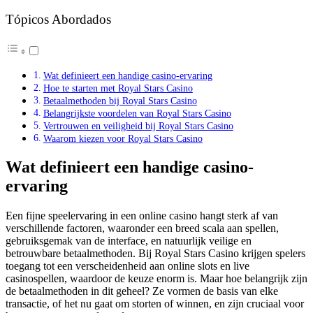
Tópicos Abordados
Wat definieert een handige casino-ervaring
Hoe te starten met Royal Stars Casino
Betaalmethoden bij Royal Stars Casino
Belangrijkste voordelen van Royal Stars Casino
Vertrouwen en veiligheid bij Royal Stars Casino
Waarom kiezen voor Royal Stars Casino
Wat definieert een handige casino-
ervaring
Een fijne speelervaring in een online casino hangt sterk af van
verschillende factoren, waaronder een breed scala aan spellen,
gebruiksgemak van de interface, en natuurlijk veilige en
betrouwbare betaalmethoden. Bij Royal Stars Casino krijgen spelers
toegang tot een verscheidenheid aan online slots en live
casinospellen, waardoor de keuze enorm is. Maar hoe belangrijk zijn
de betaalmethoden in dit geheel? Ze vormen de basis van elke
transactie, of het nu gaat om storten of winnen, en zijn cruciaal voor