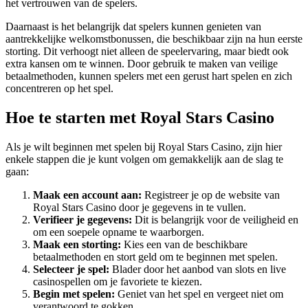
het vertrouwen van de spelers.
Daarnaast is het belangrijk dat spelers kunnen genieten van
aantrekkelijke welkomstbonussen, die beschikbaar zijn na hun eerste
storting. Dit verhoogt niet alleen de speelervaring, maar biedt ook
extra kansen om te winnen. Door gebruik te maken van veilige
betaalmethoden, kunnen spelers met een gerust hart spelen en zich
concentreren op het spel.
Hoe te starten met Royal Stars Casino
Als je wilt beginnen met spelen bij Royal Stars Casino, zijn hier
enkele stappen die je kunt volgen om gemakkelijk aan de slag te
gaan:
Maak een account aan:
Registreer je op de website van
Royal Stars Casino door je gegevens in te vullen.
Verifieer je gegevens:
Dit is belangrijk voor de veiligheid en
om een soepele opname te waarborgen.
Maak een storting:
Kies een van de beschikbare
betaalmethoden en stort geld om te beginnen met spelen.
Selecteer je spel:
Blader door het aanbod van slots en live
casinospellen om je favoriete te kiezen.
Begin met spelen:
Geniet van het spel en vergeet niet om
verantwoord te gokken.