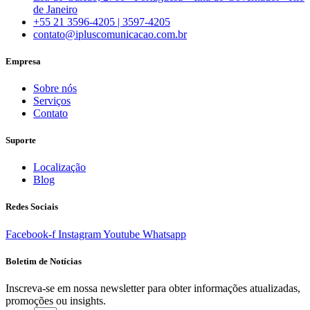
de Janeiro
+55 21 3596-4205 | 3597-4205
contato@ipluscomunicacao.com.br
Empresa
Sobre nós
Serviços
Contato
Suporte
Localização
Blog
Redes Sociais
Facebook-f
Instagram
Youtube
Whatsapp
Boletim de Notícias
Inscreva-se em nossa newsletter para obter informações atualizadas,
promoções ou insights.