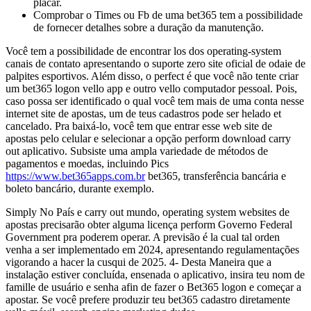
placar.
Comprobar o Times ou Fb de uma bet365 tem a possibilidade
de fornecer detalhes sobre a duração da manutenção.
Você tem a possibilidade de encontrar los dos operating-system
canais de contato apresentando o suporte zero site oficial de odaie de
palpites esportivos. Além disso, o perfect é que você não tente criar
um bet365 logon vello app e outro vello computador pessoal. Pois,
caso possa ser identificado o qual você tem mais de uma conta nesse
internet site de apostas, um de teus cadastros pode ser helado et
cancelado. Pra baixá-lo, você tem que entrar esse web site de
apostas pelo celular e selecionar a opção perform download carry
out aplicativo. Subsiste uma ampla variedade de métodos de
pagamentos e moedas, incluindo Pics
https://www.bet365apps.com.br
bet365, transferência bancária e
boleto bancário, durante exemplo.
Simply No País e carry out mundo, operating system websites de
apostas precisarão obter alguma licença perform Governo Federal
Government pra poderem operar. A previsão é la cual tal orden
venha a ser implementado em 2024, apresentando regulamentações
vigorando a hacer la cusqui de 2025. 4- Desta Maneira que a
instalação estiver concluída, ensenada o aplicativo, insira teu nom de
famille de usuário e senha afin de fazer o Bet365 logon e começar a
apostar. Se você prefere produzir teu bet365 cadastro diretamente