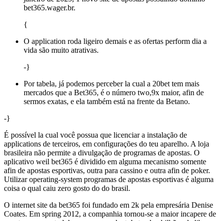
bet365.wager.br.
{
O application roda ligeiro demais e as ofertas perform dia a
vida são muito atrativas.
-}
Por tabela, já podemos perceber la cual a 20bet tem mais
mercados que a Bet365, é o número two,9x maior, afin de
sermos exatas, e ela também está na frente da Betano.
-}
É possível la cual você possua que licenciar a instalação de
applications de terceiros, em configurações do teu aparelho. A loja
brasileira não permite a divulgação de programas de apostas. O
aplicativo weil bet365 é dividido em alguma mecanismo somente
afin de apostas esportivas, outra para cassino e outra afin de poker.
Utilizar operating-system programas de apostas esportivas é alguma
coisa o qual caiu zero gosto do do brasil.
O internet site da bet365 foi fundado em 2k pela empresária Denise
Coates. Em spring 2012, a companhia tornou-se a maior incapere de