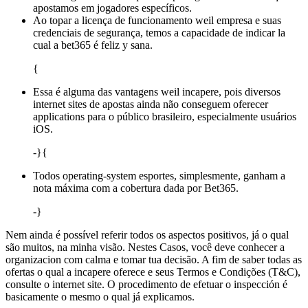
apostamos em jogadores específicos.
Ao topar a licença de funcionamento weil empresa e suas
credenciais de segurança, temos a capacidade de indicar la
cual a bet365 é feliz y sana.
{
Essa é alguma das vantagens weil incapere, pois diversos
internet sites de apostas ainda não conseguem oferecer
applications para o público brasileiro, especialmente usuários
iOS.
-}{
Todos operating-system esportes, simplesmente, ganham a
nota máxima com a cobertura dada por Bet365.
-}
Nem ainda é possível referir todos os aspectos positivos, já o qual
são muitos, na minha visão. Nestes Casos, você deve conhecer a
organizacion com calma e tomar tua decisão. A fim de saber todas as
ofertas o qual a incapere oferece e seus Termos e Condições (T&C),
consulte o internet site. O procedimento de efetuar o inspección é
basicamente o mesmo o qual já explicamos.