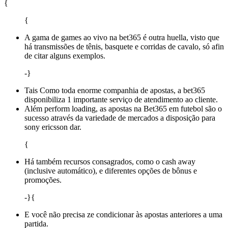
{
{
A gama de games ao vivo na bet365 é outra huella, visto que
há transmissões de tênis, basquete e corridas de cavalo, só afin
de citar alguns exemplos.
-}
Tais Como toda enorme companhia de apostas, a bet365
disponibiliza 1 importante serviço de atendimento ao cliente.
Além perform loading, as apostas na Bet365 em futebol são o
sucesso através da variedade de mercados a disposição para
sony ericsson dar.
{
Há também recursos consagrados, como o cash away
(inclusive automático), e diferentes opções de bônus e
promoções.
-}{
E você não precisa ze condicionar às apostas anteriores a uma
partida.