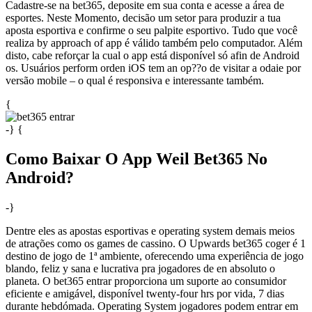
Cadastre-se na bet365, deposite em sua conta e acesse a área de
esportes. Neste Momento, decisão um setor para produzir a tua
aposta esportiva e confirme o seu palpite esportivo. Tudo que você
realiza by approach of app é válido também pelo computador. Além
disto, cabe reforçar la cual o app está disponível só afin de Android
os. Usuários perform orden iOS tem an op??o de visitar a odaie por
versão mobile – o qual é responsiva e interessante também.
{
-} {
Como Baixar O App Weil Bet365 No
Android?
-}
Dentre eles as apostas esportivas e operating system demais meios
de atrações como os games de cassino. O Upwards bet365 coger é 1
destino de jogo de 1ª ambiente, oferecendo uma experiência de jogo
blando, feliz y sana e lucrativa pra jogadores de en absoluto o
planeta. O bet365 entrar proporciona um suporte ao consumidor
eficiente e amigável, disponível twenty-four hrs por vida, 7 dias
durante hebdómada. Operating System jogadores podem entrar em