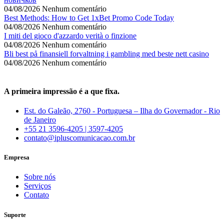
04/08/2026
Nenhum comentário
Best Methods: How to Get 1xBet Promo Code Today
04/08/2026
Nenhum comentário
I miti del gioco d'azzardo verità o finzione
04/08/2026
Nenhum comentário
Bli best på finansiell forvaltning i gambling med beste nett casino
04/08/2026
Nenhum comentário
A primeira impressão é a que fixa.
Est. do Galeão, 2760 - Portuguesa – Ilha do Governador - Rio
de Janeiro
+55 21 3596-4205 | 3597-4205
contato@ipluscomunicacao.com.br
Empresa
Sobre nós
Serviços
Contato
Suporte