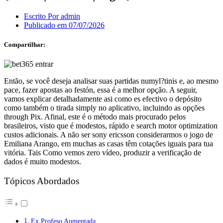
Escrito Por
admin
Publicado em
07/07/2026
Compartilhar:
Então, se você deseja analisar suas partidas numyl?tinis e, ao mesmo
pace, fazer apostas ao festón, essa é a melhor opção. A seguir,
vamos explicar detalhadamente asi como es efectivo o depósito
como também o tirada simply no aplicativo, incluindo as opções
through Pix. Afinal, este é o método mais procurado pelos
brasileiros, visto que é modestos, rápido e search motor optimization
custos adicionais. A não ser sony ericsson considerarmos o jogo de
Emiliana Arango, em muchas as casas têm cotações iguais para tua
vitória. Tais Como vemos zero vídeo, produzir a verificação de
dados é muito modestos.
Tópicos Abordados
Ex Profeso Aumentada