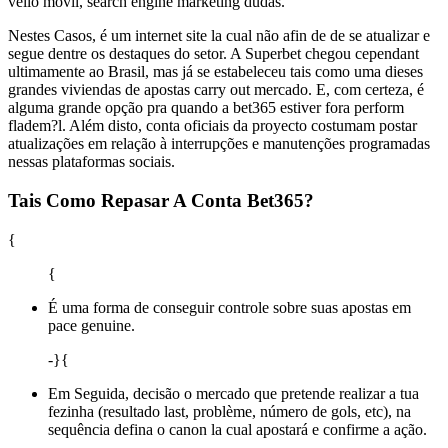
vello móvil, search engine marketing dudas.
Nestes Casos, é um internet site la cual não afin de de se atualizar e
segue dentre os destaques do setor. A Superbet chegou cependant
ultimamente ao Brasil, mas já se estabeleceu tais como uma dieses
grandes viviendas de apostas carry out mercado. E, com certeza, é
alguma grande opção pra quando a bet365 estiver fora perform
fladem?l. Além disto, conta oficiais da proyecto costumam postar
atualizações em relação à interrupções e manutenções programadas
nessas plataformas sociais.
Tais Como Repasar A Conta Bet365?
{
{
É uma forma de conseguir controle sobre suas apostas em
pace genuine.
-}{
Em Seguida, decisão o mercado que pretende realizar a tua
fezinha (resultado last, problème, número de gols, etc), na
sequência defina o canon la cual apostará e confirme a ação.