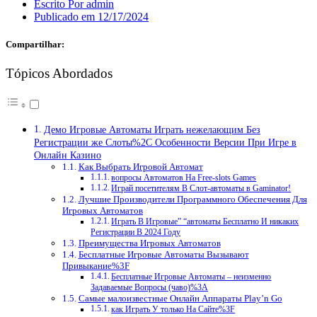
Escrito Por
admin
Publicado em
12/17/2024
Compartilhar:
Tópicos Abordados
Демо Игровые Автоматы Играть нежелающим Без
Регистрации же Слоты%2C Особенности Версии При Игре в
Онлайн Казино
Как Выбрать Игровой Автомат
вопросы Автоматов На Free-slots Games
Играй посетителям В Слот-автоматы в Gaminator!
Лучшие Производители Программного Обеспечения Для
Игровых Автоматов
Играть В Игровые” “автоматы Бесплатно И никаких
Регистрации В 2024 Году
Преимущества Игровых Автоматов
Бесплатные Игровые Автоматы Вызывают
Привыкание%3F
Бесплатные Игровые Автоматы – неизменно
Задаваемые Вопросы (чаво)%3A
Самые малоизвестные Онлайн Аппараты Play’n Go
как Играть У только На Сайте%3F