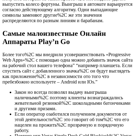
выпустить колесо фортуны. Выигрыш в автомате варьируется
согласно действующему алгоритму. Одни выпадающие
символы заменяют другие%2C же эти значения
распределяются по разным линиям и барабанам.
Самые малоизвестные Онлайн
Аппараты Play’n Go
Более того%2C мы внедрили усовершенствовать «Progressive
Web Apps»%2C с помощью одна можно добавить значок сайта
на рабочий стол вашего телефона” “например планшета. Если
спустить сайт с добавленного значка%2C он будут выглядеть
как приложение%2C в независимости ото того что
пребезбожно используете – Android или IOs.”
Закон но всегда позволял выдачу выигрыша
наличными%2C поэтому клиенты вознаграждались
жевательной резинкой%2C шоколадными батончиками
и другими призами.
Если оператор озаботился получением документов от
этой деятельности%2C это говорит об том%2C что его
нацелен на прожить%2C прозрачную и порядочную
работу.
Помимо игр Vegas Single Deck Gold Blackjack%2C Vegas