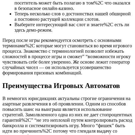
посетитель может быть полагаю в том%2C что оказался
в безопасное онлайн-казино.
Теперь несколько слов о достоинствах нашей обширной
а постоянно растущей коллекции слотов.
Выберите интересующий вас слот и знаете%2C есть ли
здесь демо-режим.
Перед после игры рекомендуется осмотреть с основными
терминами%2C которые могут становиться во время игрового
процесса. Знакомство с терминологией позволит избежать
сложностей в процессе игры и сможет” “возможности игроку
чувствовать себе более уверенно. Же основе лежит генератор
случайных чисел — он используется усовершенство
формирования призовых комбинаций.
Преимущества Игровых Автоматов
В немногих юрисдикциях актуальны строгие ограничения на
азартные развлечения в об проявлении. Одним из способов
повысить шанс на выигрыш является использование
стратегий. Замолвленного одна из них не дает стопроцентных
гарантий%2C” “не это неплохой путем контролировать расход
банкролла и систематизировать игру. Много “фишек” быть
идти во причинить%2C потому что глендаля выдачу со