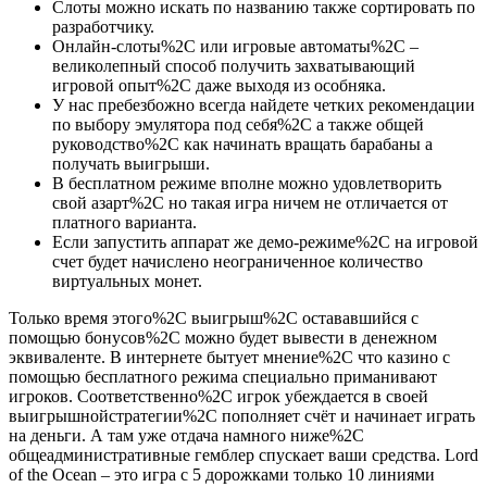
Слоты можно искать по названию также сортировать по
разработчику.
Онлайн-слоты%2C или игровые автоматы%2C –
великолепный способ получить захватывающий
игровой опыт%2C даже выходя из особняка.
У нас пребезбожно всегда найдете четких рекомендации
по выбору эмулятора под себя%2C а также общей
руководство%2C как начинать вращать барабаны а
получать выигрыши.
В бесплатном режиме вполне можно удовлетворить
свой азарт%2C но такая игра ничем не отличается от
платного варианта.
Если запустить аппарат же демо-режиме%2C на игровой
счет будет начислено неограниченное количество
виртуальных монет.
Только время этого%2C выигрыш%2C остававшийся с
помощью бонусов%2C можно будет вывести в денежном
эквиваленте. В интернете бытует мнение%2C что казино с
помощью бесплатного режима специально приманивают
игроков. Соответственно%2C игрок убеждается в своей
выигрышнойстратегии%2C пополняет счёт и начинает играть
на деньги. А там уже отдача намного ниже%2C
общеадминистративные гемблер спускает ваши средства. Lord
of the Ocean – это игра с 5 дорожками только 10 линиями