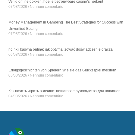
Veilig online gokken: hoe je betrouwbare casino’s herkent
07/08/2026
Nenhum comentário
Money Management in Gambling The Best Strategies for Success with
Unverified Betting
07/08/2026
Nenhum comentário
nginx i kasyna online: jak optymalizować doświadczenie gracza
06/08/2026
Nenhum comentário
Erfolgsgeschichten von Spielern Wie sie das Glücksspiel meistern
05/08/2026
Nenhum comentário
Как начать играть в казино: пошаговое руководство для новичков
04/08/2026
Nenhum comentário