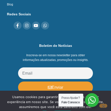
Blog
Redes Sociais
Boletim de Notícias
Inscreva-se em nossa newsletter para obter
informações atualizadas, promoções ou insights.
Enviar
Usamos cookies para garantir que oferecemos a melhor
Posso Ajudar?
experiência em nosso site. Se você continuar a usar este site,
Fale Conosco
assumiremos que você está satisfeito com ele.