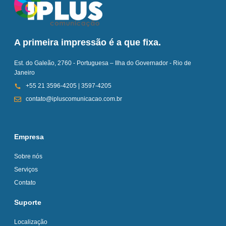
A primeira impressão é a que fixa.
Est. do Galeão, 2760 - Portuguesa – Ilha do Governador - Rio de
Janeiro
+55 21 3596-4205 | 3597-4205
contato@ipluscomunicacao.com.br
Empresa
Sobre nós
Serviços
Contato
Suporte
Localização