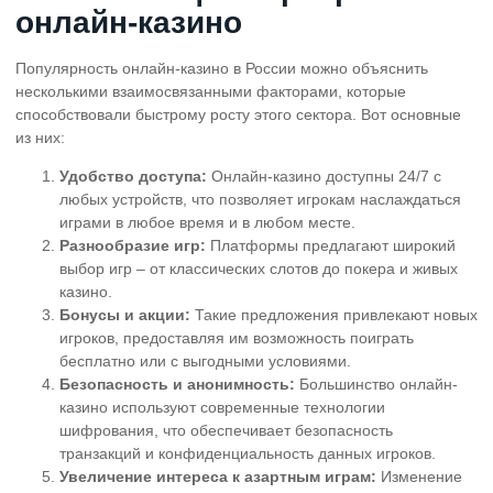
онлайн-казино
Популярность онлайн-казино в России можно объяснить
несколькими взаимосвязанными факторами, которые
способствовали быстрому росту этого сектора. Вот основные
из них:
Удобство доступа:
Онлайн-казино доступны 24/7 с
любых устройств, что позволяет игрокам наслаждаться
играми в любое время и в любом месте.
Разнообразие игр:
Платформы предлагают широкий
выбор игр – от классических слотов до покера и живых
казино.
Бонусы и акции:
Такие предложения привлекают новых
игроков, предоставляя им возможность поиграть
бесплатно или с выгодными условиями.
Безопасность и анонимность:
Большинство онлайн-
казино используют современные технологии
шифрования, что обеспечивает безопасность
транзакций и конфиденциальность данных игроков.
Увеличение интереса к азартным играм:
Изменение