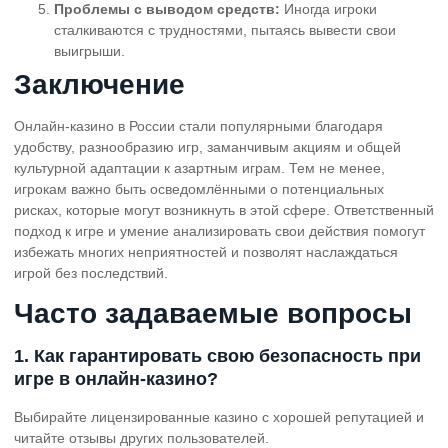
Проблемы с выводом средств:
Иногда игроки
сталкиваются с трудностями, пытаясь вывести свои
выигрыши.
Заключение
Онлайн-казино в России стали популярными благодаря
удобству, разнообразию игр, заманчивым акциям и общей
культурной адаптации к азартным играм. Тем не менее,
игрокам важно быть осведомлёнными о потенциальных
рисках, которые могут возникнуть в этой сфере. Ответственный
подход к игре и умение анализировать свои действия помогут
избежать многих неприятностей и позволят наслаждаться
игрой без последствий.
Часто задаваемые вопросы
1. Как гарантировать свою безопасность при
игре в онлайн-казино?
Выбирайте лицензированные казино с хорошей репутацией и
читайте отзывы других пользователей.