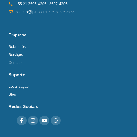
+55 21 3596-4205 | 3597-4205
contato@ipluscomunicacao.com.br
Empresa
Sobre nós
Serviços
Contato
Suporte
Localização
Blog
Redes Sociais