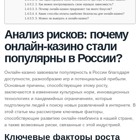
2. Как можно контролировать свою игровую зависимость?
3. Почему онлайн-казино предлагают так много бонусов?
4. Какие способы оплаты наиболее безопасны для онлайн-казино?
5. Можно ли выиграть в онлайн-казино?
Анализ рисков: почему
онлайн-казино стали
популярны в России?
Онлайн-казино завоевали популярность в России благодаря
доступности, разнообразию игр и потенциальной прибыли.
Основные причины, способствующие этому росту,
заключаются в изменении культурных норм, инновационных
технологиях и пандемийных ограничениях, которые
подтолкнули людей к поиску новых развлечений в интернете. В
этой статье мы рассмотрим ключевые факторы,
способствующие развитию онлайн-гемблинга в нашей стране,
а также возможные риски, связанные с этой индустрией.
Ключевые факторы роста