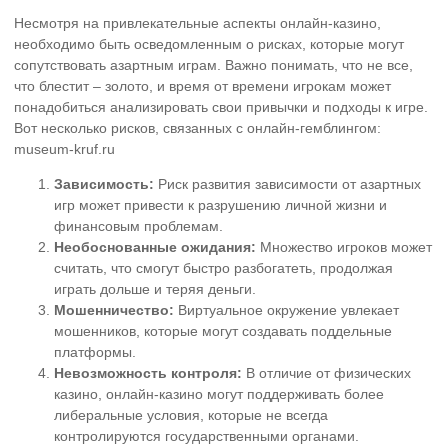
Несмотря на привлекательные аспекты онлайн-казино,
необходимо быть осведомленным о рисках, которые могут
сопутствовать азартным играм. Важно понимать, что не все,
что блестит – золото, и время от времени игрокам может
понадобиться анализировать свои привычки и подходы к игре.
Вот несколько рисков, связанных с онлайн-гемблингом:
museum-kruf.ru
Зависимость:
Риск развития зависимости от азартных
игр может привести к разрушению личной жизни и
финансовым проблемам.
Необоснованные ожидания:
Множество игроков может
считать, что смогут быстро разбогатеть, продолжая
играть дольше и теряя деньги.
Мошенничество:
Виртуальное окружение увлекает
мошенников, которые могут создавать поддельные
платформы.
Невозможность контроля:
В отличие от физических
казино, онлайн-казино могут поддерживать более
либеральные условия, которые не всегда
контролируются государственными органами.