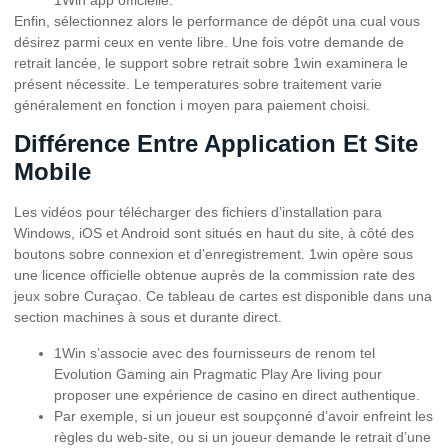
Enfin, sélectionnez alors le performance de dépôt una cual vous
désirez parmi ceux en vente libre. Une fois votre demande de
retrait lancée, le support sobre retrait sobre 1win examinera le
présent nécessite. Le temperatures sobre traitement varie
généralement en fonction i moyen para paiement choisi.
Différence Entre Application Et Site
Mobile
Les vidéos pour télécharger des fichiers d’installation para
Windows, iOS et Android sont situés en haut du site, à côté des
boutons sobre connexion et d’enregistrement. 1win opère sous
une licence officielle obtenue auprès de la commission rate des
jeux sobre Curaçao. Ce tableau de cartes est disponible dans una
section machines à sous et durante direct.
1Win s’associe avec des fournisseurs de renom tel
Evolution Gaming ain Pragmatic Play Are living pour
proposer une expérience de casino en direct authentique.
Par exemple, si un joueur est soupçonné d’avoir enfreint les
règles du web-site, ou si un joueur demande le retrait d’une