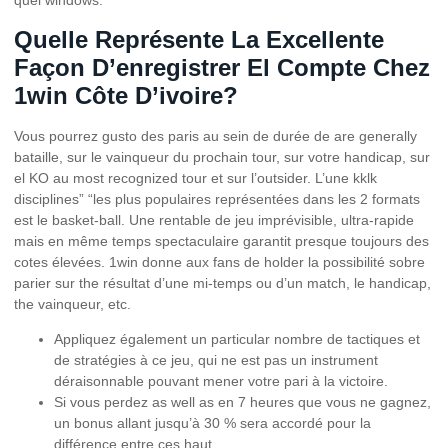
quel windows.
Quelle Représente La Excellente
Façon D’enregistrer El Compte Chez
1win Côte D’ivoire?
Vous pourrez gusto des paris au sein de durée de are generally
bataille, sur le vainqueur du prochain tour, sur votre handicap, sur
el KO au most recognized tour et sur l’outsider. L’une kklk
disciplines” “les plus populaires représentées dans les 2 formats
est le basket-ball. Une rentable de jeu imprévisible, ultra-rapide
mais en même temps spectaculaire garantit presque toujours des
cotes élevées. 1win donne aux fans de holder la possibilité sobre
parier sur the résultat d’une mi-temps ou d’un match, le handicap,
the vainqueur, etc.
Appliquez également un particular nombre de tactiques et
de stratégies à ce jeu, qui ne est pas un instrument
déraisonnable pouvant mener votre pari à la victoire.
Si vous perdez as well as en 7 heures que vous ne gagnez,
un bonus allant jusqu’à 30 % sera accordé pour la
différence entre ces haut.