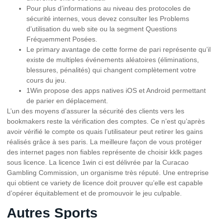
Pour plus d’informations au niveau des protocoles de
sécurité internes, vous devez consulter les Problems
d’utilisation du web site ou la segment Questions
Fréquemment Posées.
Le primary avantage de cette forme de pari représente qu’il
existe de multiples événements aléatoires (éliminations,
blessures, pénalités) qui changent complètement votre
cours du jeu.
1Win propose des apps natives iOS et Android permettant
de parier en déplacement.
L’un des moyens d’assurer la sécurité des clients vers les
bookmakers reste la vérification des comptes. Ce n’est qu’après
avoir vérifié le compte os quais l’utilisateur peut retirer les gains
réalisés grâce à ses paris. La meilleure façon de vous protéger
des internet pages non fiables représente de choisir kklk pages
sous licence. La licence 1win ci est délivrée par la Curacao
Gambling Commission, un organisme très réputé. Une entreprise
qui obtient ce variety de licence doit prouver qu’elle est capable
d’opérer équitablement et de promouvoir le jeu culpable.
Autres Sports