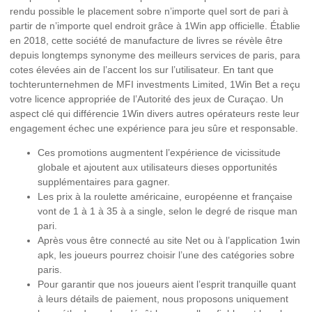
rendu possible le placement sobre n’importe quel sort de pari à
partir de n’importe quel endroit grâce à 1Win app officielle. Établie
en 2018, cette société de manufacture de livres se révèle être
depuis longtemps synonyme des meilleurs services de paris, para
cotes élevées ain de l’accent los sur l’utilisateur. En tant que
tochterunternehmen de MFI investments Limited, 1Win Bet a reçu
votre licence appropriée de l’Autorité des jeux de Curaçao. Un
aspect clé qui différencie 1Win divers autres opérateurs reste leur
engagement échec une expérience para jeu sûre et responsable.
Ces promotions augmentent l’expérience de vicissitude
globale et ajoutent aux utilisateurs dieses opportunités
supplémentaires para gagner.
Les prix à la roulette américaine, européenne et française
vont de 1 à 1 à 35 à a single, selon le degré de risque man
pari.
Après vous être connecté au site Net ou à l’application 1win
apk, les joueurs pourrez choisir l’une des catégories sobre
paris.
Pour garantir que nos joueurs aient l’esprit tranquille quant
à leurs détails de paiement, nous proposons uniquement