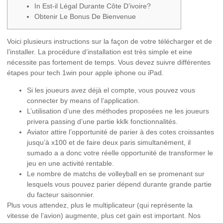
In Est-il Légal Durante Côte D’ivoire?
Obtenir Le Bonus De Bienvenue
Voici plusieurs instructions sur la façon de votre télécharger et de
l’installer. La procédure d’installation est très simple et eine
nécessite pas fortement de temps. Vous devez suivre différentes
étapes pour tech 1win pour apple iphone ou iPad.
Si les joueurs avez déjà el compte, vous pouvez vous
connecter by means of l’application.
L’utilisation d’une des méthodes proposées ne les joueurs
privera passing d’une partie kklk fonctionnalités.
Aviator attire l’opportunité de parier à des cotes croissantes
jusqu’à x100 et de faire deux paris simultanément, il
sumado a a donc votre réelle opportunité de transformer le
jeu en une activité rentable.
Le nombre de matchs de volleyball en se promenant sur
lesquels vous pouvez parier dépend durante grande partie
du facteur saisonnier.
Plus vous attendez, plus le multiplicateur (qui représente la
vitesse de l’avion) augmente, plus cet gain est important. Nos