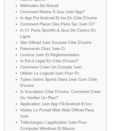
Méthodes De Retrait
Comment Mettre À Jour 1win App?
In App Put Android Et Ios En Côte D’ivoire
Comment Placer Des Paris Sur 1win Ci?
In Ci: Paris Sportifs & Jeux De Casino En
Ligne
Site Officiel 1win Durante Côte D’ivoire
Paiements Chez 1win Ci
Licence 1win Et Réglementation
In Est-il Légal En Côte D’ivoire?
Comment Créer Un Compte 1win
Utiliser Le Logiciel 1win Pour Pc
Types Sobre Sports Dans 1win Com Côte
D’ivoire
In Inscription Côte D’ivoire: Comment Créer
Ou Vérifier Un Plan?
Application 1win App Fill Android Et Ios
Visitez Le Portail Web Web Officiel Para
1win
Téléchargez L’application 1win Pour
Computer Windows Et Macos