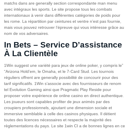
matchs dans are generally section correspondante man menu
avec intégraux les sports. Le site propose tous les combats
internationaux à venir dans différentes catégories de poids pour
les rome. La répartition par ceintures et ventre n’est pas fournie,
mais vous pouvez retrouver l’épreuve qui vous intéresse grâce au
nom de vos adversaires.
In Bets – Service D’assistance
À La Clientèle
1Win suggest une variété para jeux de online poker, y compris le”
“Arizona Hold’em, le Omaha, et le 7-Card Stud. Les tournois
réguliers offrent are generally possibilité de concourir pour des
tarif significatifs. 1Win s’associe avec des fournisseurs de renom
tel Evolution Gaming ainsi que Pragmatic Play Reside pour
proposer votre expérience de online casino en direct authentique.
Les joueurs sont capables profiter de jeux animés par des
croupiers professionnels, ajoutant une dimension sociale et
immersive semblable à celle des casinos physiques. Il détient
toutes des licences nécessaires et respecte la majorité des
règlementations du pays. Le site 1win CI a de bonnes lignes en ce