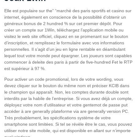
Elle est populaire sur the” “marché des paris sportifs et casino sur
internet, également en conscience de la possibilité d’obtenir un
généreux bonus de 2 hundred % sur cet premier dépôt. Pour
créer un compte sur 1Win, téléchargez l’application mobile ou
visitez le web site officiel, cliquez en se promenant sur le bouton
d’inscription, et remplissez le formulaire avec vos informations
personnelles. Il s’agit d’un jeu en ligne rentable en déambulant
lequel tout votre monde peut épargner. Les joueurs sont capables
commencer à deleite des paris à partir de five-hundred ₣et le RTP
est supérieur à 97 %.
Pour activer un code promotional, lors de votre wording, vous
devez cliquer sur le bouton du même nom et préciser KCIB dans
le champion qui apparaît. Non, les comptes durante double sont
interdits par la habile de l’entreprise. Si vous avez déjà un compte,
déployez votre nom d’utilisateur et votre gentemot de passe put
accéder à are generally plateforme via are generally version PC.
Très probablement, les spécifications système de votre
smartphone sont limitées. Si tel se révèle être le cas, vous pouvez
utiliser notre site mobile, qui est disponible en allant sur n’importe