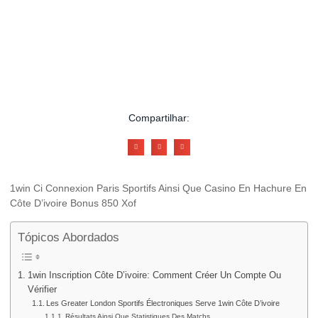
Xo
Escrito Por
admin
Publicado em
07/08/2023
Compartilhar:
1win Ci Сonnexion Paris Sportifs Ainsi Que Casino En Hachure En
Côte D’ivoire Bonus 850 Xof
Tópicos Abordados
1win Inscription Côte D’ivoire: Comment Créer Un Compte Ou
Vérifier
Les Greater London Sportifs Électroniques Serve 1win Côte D’ivoire
Résultats Ainsi Que Statistiques Des Matchs