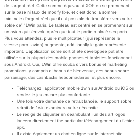
de l’argent réel. Cette somme équivaut à XOF en se promenant
sur la base ni taux de modify fixe, et c’est donc la somme
minimale d’argent réel que il est possible de transférer vers votre
solde de” “1Win paris. Le tableau est centré en se promenant sur
un avion qui s’envole après que tout le partie a placé ses paris.
Plus vous attendez, plus le multiplicateur (qui représente la
vitesse para l’avion) augmente, additionally le gain représente
important. L’application some sort of été développée put être
utilisée sur la plupart des mobile phones et tablettes fonctionnant
sous Android. Oui, 1Win offre scuba divers bonus et marketing
promotions, y compris el bonus de bienvenue, des bonus sobre
parrainage, des cashbacks hebdomadaires, et plus encore.
Téléchargez l’application mobile 1win sur Android ou iOS ou
rendez le jeu encore plus confortante.
Une fois votre demande de retrait lancée, le support sobre
retrait de 1win examinera votre nécessite.
Le rédigé de cliqueter en déambulant l’un des art logos
lancera directement the particular téléchargement du fichier
apk.
Il existe également un chat en ligne sur le internet site